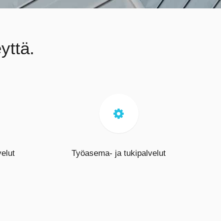
yttä.

velut
Työasema- ja tukipalvelut