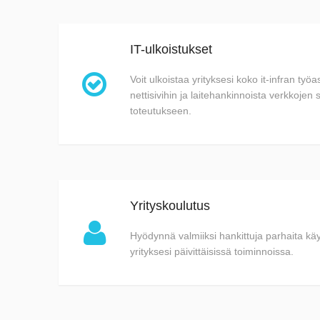
IT-ulkoistukset

Voit ulkoistaa yrityksesi koko it-infran työa
nettisivihin ja laitehankinnoista verkkojen 
toteutukseen.
Yrityskoulutus

Hyödynnä valmiiksi hankittuja parhaita käy
yrityksesi päivittäisissä toiminnoissa.