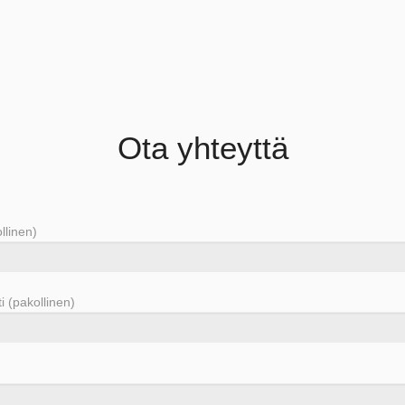
Ota yhteyttä
llinen)
 (pakollinen)