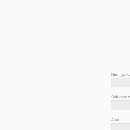
Nimi (pako
Sähköposti
Aihe