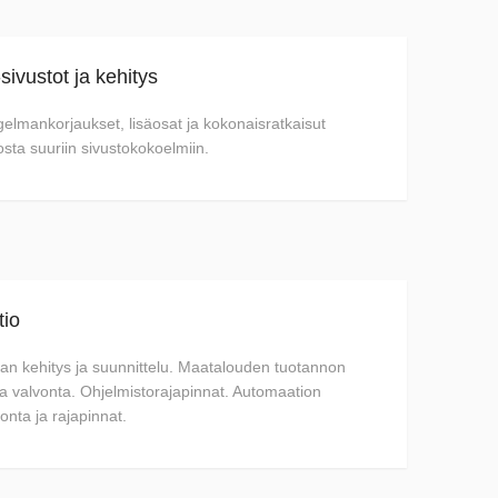
ivustot ja kehitys
lmankorjaukset, lisäosat ja kokonaisratkaisut
sta suuriin sivustokokoelmiin.
tio
fran kehitys ja suunnittelu. Maatalouden tuotannon
a valvonta. Ohjelmistorajapinnat. Automaation
vonta ja rajapinnat.