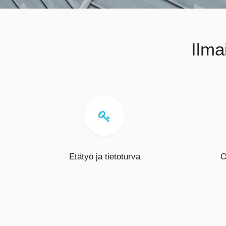
Ilma

Etätyö ja tietoturva
O