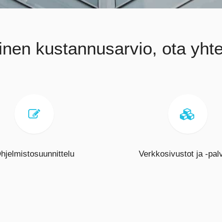
inen kustannusarvio, ota yhte


hjelmistosuunnittelu
Verkkosivustot ja -pal