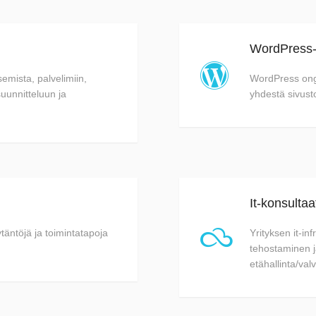
WordPress-s

semista, palvelimiin,
WordPress onge
suunnitteluun ja
yhdestä sivusto
It-konsultaa

täntöjä ja toimintatapoja
Yrityksen it-in
tehostaminen j
etähallinta/val