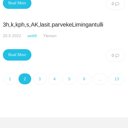
Read More
0
3h,k,kph,s,AK,lasit.parvekeLimingantulli
20.5.2022
settifi
Yleinen
Read More
0
1
2
3
4
5
6
…
13