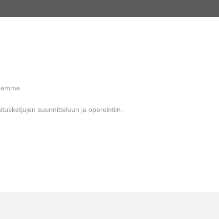
ksemme.
tusketjujen suunnitteluun ja operointiin.