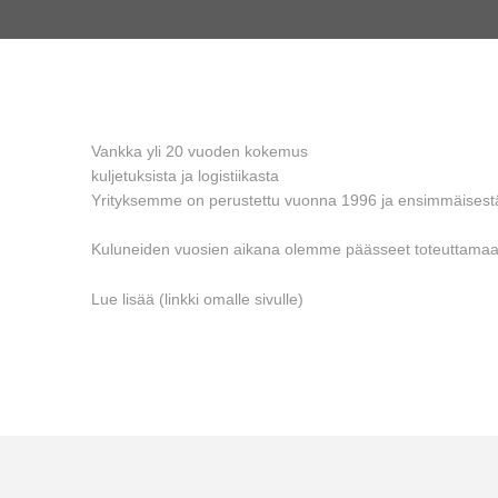
Vankka yli 20 vuoden kokemus
kuljetuksista ja logistiikasta
Yrityksemme on perustettu vuonna 1996 ja ensimmäisestä 
Kuluneiden vuosien aikana olemme päässeet toteuttamaan eri
Lue lisää (linkki omalle sivulle)