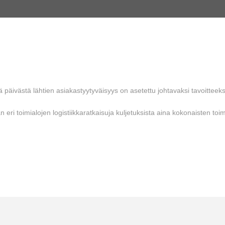
päivästä lähtien asiakastyytyväisyys on asetettu johtavaksi tavoittee
 toimialojen logistiikkaratkaisuja kuljetuksista aina kokonaisten toimi