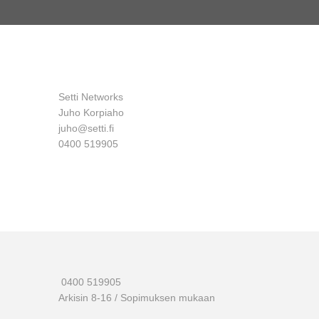
Setti Networks
Juho Korpiaho
juho@setti.fi
0400 519905
0400 519905
Arkisin 8-16 / Sopimuksen mukaan