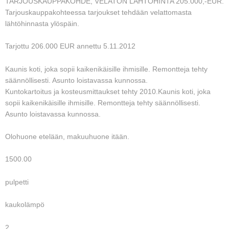
TARJOUSKAUPPAKOHDE, VELATON LÄHTÖHINTA 205.000,-EUR.
Tarjouskauppakohteessa tarjoukset tehdään velattomasta
lähtöhinnasta ylöspäin.
Tarjottu 206.000 EUR annettu 5.11.2012
Kaunis koti, joka sopii kaikenikäisille ihmisille. Remontteja tehty
säännöllisesti. Asunto loistavassa kunnossa.
Kuntokartoitus ja kosteusmittaukset tehty 2010.Kaunis koti, joka
sopii kaikenikäisille ihmisille. Remontteja tehty säännöllisesti.
Asunto loistavassa kunnossa.
Olohuone etelään, makuuhuone itään.
1500.00
pulpetti
kaukolämpö
2