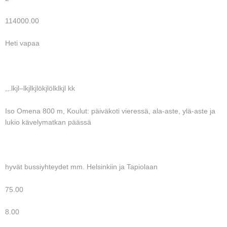
114000.00
Heti vapaa
,,.lkjl–lkjlkjlökjlölklkjl kk
Iso Omena 800 m, Koulut: päiväkoti vieressä, ala-aste, ylä-aste ja
lukio kävelymatkan päässä
hyvät bussiyhteydet mm. Helsinkiin ja Tapiolaan
75.00
8.00