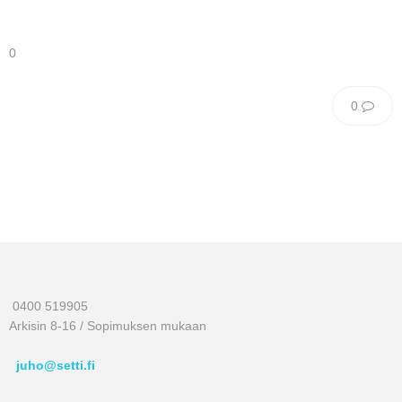
0
0
0400 519905
Arkisin 8-16 / Sopimuksen mukaan
juho@setti.fi