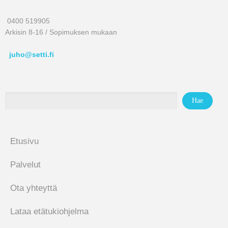
0400 519905
Arkisin 8-16 / Sopimuksen mukaan
juho@setti.fi
Etusivu
Palvelut
Ota yhteyttä
Lataa etätukiohjelma