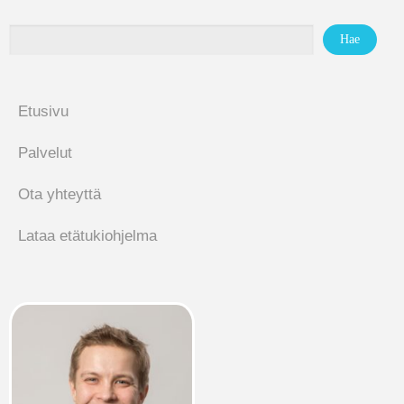
Etusivu
Palvelut
Ota yhteyttä
Lataa etätukiohjelma