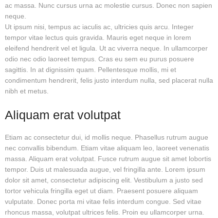
ac massa. Nunc cursus urna ac molestie cursus. Donec non sapien
neque.
Ut ipsum nisi, tempus ac iaculis ac, ultricies quis arcu. Integer
tempor vitae lectus quis gravida. Mauris eget neque in lorem
eleifend hendrerit vel et ligula. Ut ac viverra neque. In ullamcorper
odio nec odio laoreet tempus. Cras eu sem eu purus posuere
sagittis. In at dignissim quam. Pellentesque mollis, mi et
condimentum hendrerit, felis justo interdum nulla, sed placerat nulla
nibh et metus.
Aliquam erat volutpat
Etiam ac consectetur dui, id mollis neque. Phasellus rutrum augue
nec convallis bibendum. Etiam vitae aliquam leo, laoreet venenatis
massa. Aliquam erat volutpat. Fusce rutrum augue sit amet lobortis
tempor. Duis ut malesuada augue, vel fringilla ante. Lorem ipsum
dolor sit amet, consectetur adipiscing elit. Vestibulum a justo sed
tortor vehicula fringilla eget ut diam. Praesent posuere aliquam
vulputate. Donec porta mi vitae felis interdum congue. Sed vitae
rhoncus massa, volutpat ultrices felis. Proin eu ullamcorper urna.