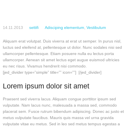
14.11.2013
settifi
Adisciping elementum
,
Vestibulum
Aliquam erat volutpat. Duis viverra at erat ut semper. In purus nisl,
luctus sed eleifend at, pellentesque ut dolor. Nunc sodales nisi sed
ullamcorper pellentesque. Etiam posuere nulla eu lectus porta
ullamcorper. Aenean sit amet lectus eget augue euismod ultricies
eu nec risus. Vivamus hendrerit nisi commodo.
[jed_divider type=”simple” title=”” icon=””] [/jed_divider]
Lorem ipsum dolor sit amet
Praesent sed viverra lacus. Aliquam congue porttitor ipsum sed
vulputate. Nam lacus nunc, malesuada a massa sed, commodo
placerat sem. Fusce rutrum bibendum adipiscing. Donec ac justo et
metus vulputate faucibus. Mauris quis massa vel urna gravida
vulputate vitae eu metus. Sed in leo sed metus tempus egestas a