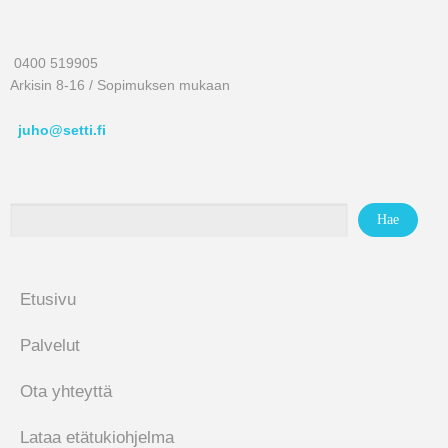
0400 519905
Arkisin 8-16 / Sopimuksen mukaan
juho@setti.fi
Etusivu
Palvelut
Ota yhteyttä
Lataa etätukiohjelma