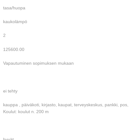
tasa/huopa
kaukolämpö
2
125600.00
Vapautuminen sopimuksen mukaan
ei tehty
kauppa , päiväkoti, kirjasto, kaupat, terveyskeskus, pankki, pos,
Koulut: koulut n. 200 m
hyvät