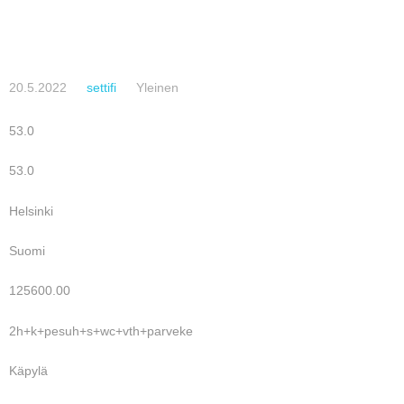
20.5.2022
settifi
Yleinen
53.0
53.0
Helsinki
Suomi
125600.00
2h+k+pesuh+s+wc+vth+parveke
Käpylä