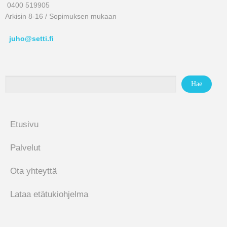
0400 519905
Arkisin 8-16 / Sopimuksen mukaan
juho@setti.fi
Etusivu
Palvelut
Ota yhteyttä
Lataa etätukiohjelma