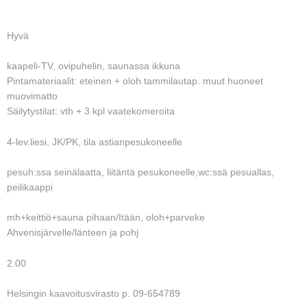
Hyvä
kaapeli-TV, ovipuhelin, saunassa ikkuna
Pintamateriaalit: eteinen + oloh tammilautap. muut huoneet
muovimatto
Säilytystilat: vth + 3 kpl vaatekomeroita
4-lev.liesi, JK/PK, tila astianpesukoneelle
pesuh:ssa seinälaatta, liitäntä pesukoneelle,wc:ssä pesuallas,
peilikaappi
mh+keittiö+sauna pihaan/Itään, oloh+parveke
Ahvenisjärvelle/länteen ja pohj
2.00
Helsingin kaavoitusvirasto p. 09-654789