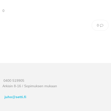
0
0
0400 519905
Arkisin 8-16 / Sopimuksen mukaan
juho@setti.fi