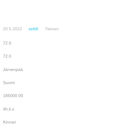
20.5.2022
settifi
Yleinen
72.0
72.0
Järvenpää
Suomi
185000.00
4h,k,s
Kinnari