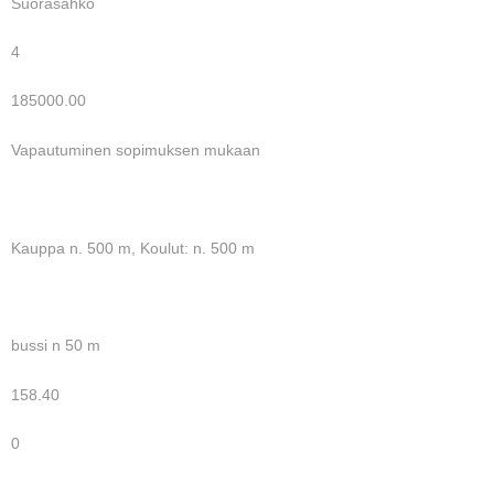
Suorasähkö
4
185000.00
Vapautuminen sopimuksen mukaan
Kauppa n. 500 m, Koulut: n. 500 m
bussi n 50 m
158.40
0