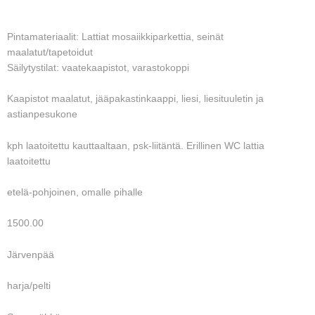
Pintamateriaalit: Lattiat mosaiikkiparkettia, seinät
maalatut/tapetoidut
Säilytystilat: vaatekaapistot, varastokoppi
Kaapistot maalatut, jääpakastinkaappi, liesi, liesituuletin ja
astianpesukone
kph laatoitettu kauttaaltaan, psk-liitäntä. Erillinen WC lattia
laatoitettu
etelä-pohjoinen, omalle pihalle
1500.00
Järvenpää
harja/pelti