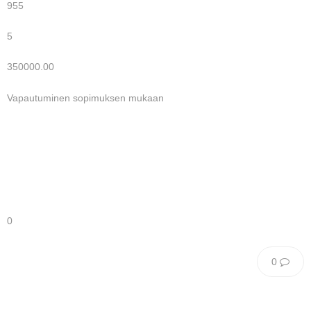
955
5
350000.00
Vapautuminen sopimuksen mukaan
0
0