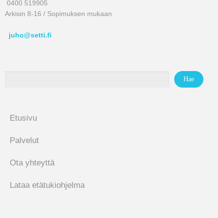
0400 519905
Arkisin 8-16 / Sopimuksen mukaan
juho@setti.fi
Etusivu
Palvelut
Ota yhteyttä
Lataa etätukiohjelma